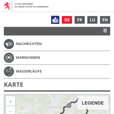
DE
FR
LU
EN
NACHRICHTEN
WARNUNGEN
WASSERLÄUFE
KARTE
+
LEGENDE
−