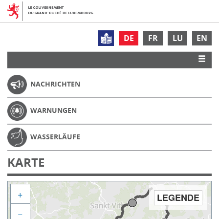
DE
FR
LU
EN
NACHRICHTEN
WARNUNGEN
WASSERLÄUFE
KARTE
+
LEGENDE
−