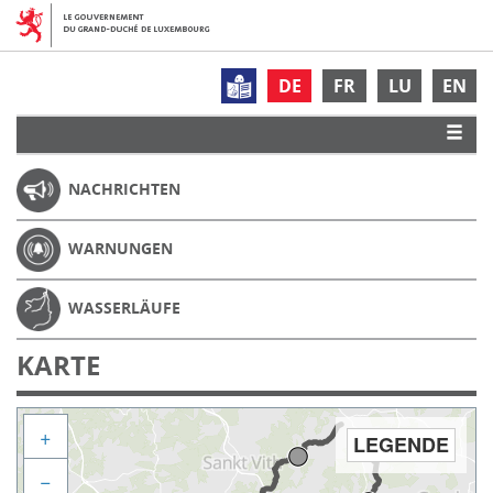
DE
FR
LU
EN
NACHRICHTEN
WARNUNGEN
WASSERLÄUFE
KARTE
+
LEGENDE
−