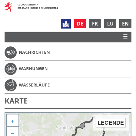
DE
FR
LU
EN
NACHRICHTEN
WARNUNGEN
WASSERLÄUFE
KARTE
+
LEGENDE
−