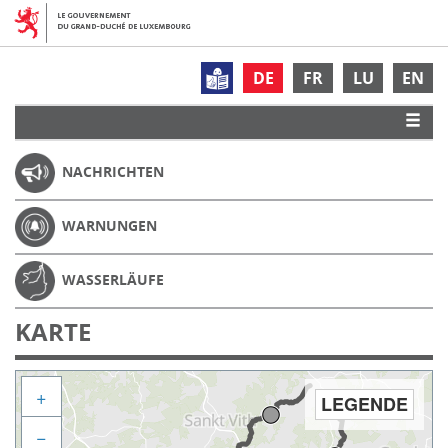
DE
FR
LU
EN
NACHRICHTEN
WARNUNGEN
WASSERLÄUFE
KARTE
+
LEGENDE
−