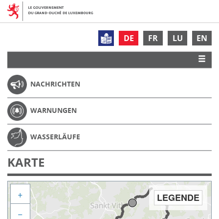
DE
FR
LU
EN
NACHRICHTEN
WARNUNGEN
WASSERLÄUFE
KARTE
+
LEGENDE
−