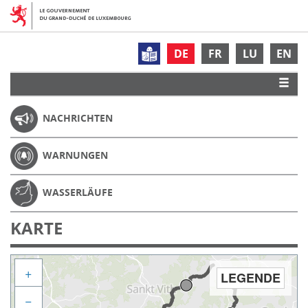
DE
FR
LU
EN
NACHRICHTEN
WARNUNGEN
WASSERLÄUFE
KARTE
+
LEGENDE
−