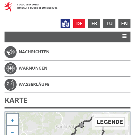
DE
FR
LU
EN
NACHRICHTEN
WARNUNGEN
WASSERLÄUFE
KARTE
+
LEGENDE
−