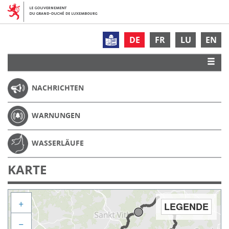
DE
FR
LU
EN
NACHRICHTEN
WARNUNGEN
WASSERLÄUFE
KARTE
+
LEGENDE
−