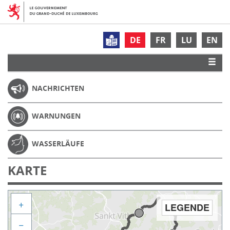
DE
FR
LU
EN
NACHRICHTEN
WARNUNGEN
WASSERLÄUFE
KARTE
+
LEGENDE
−