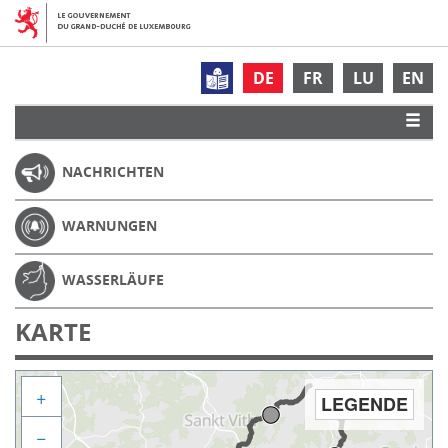
DE
FR
LU
EN
NACHRICHTEN
WARNUNGEN
WASSERLÄUFE
KARTE
+
LEGENDE
−