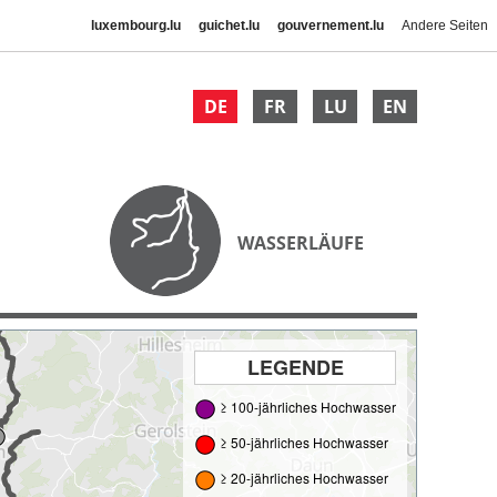
luxembourg.lu
guichet.lu
gouvernement.lu
Andere Seiten
DE
FR
LU
EN
WASSERLÄUFE
LEGENDE
≥ 100-jährliches Hochwasser
≥ 50-jährliches Hochwasser
≥ 20-jährliches Hochwasser