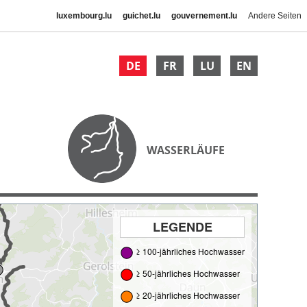
luxembourg.lu
guichet.lu
gouvernement.lu
Andere Seiten
DE
FR
LU
EN
WASSERLÄUFE
LEGENDE
≥ 100-jährliches Hochwasser
≥ 50-jährliches Hochwasser
≥ 20-jährliches Hochwasser