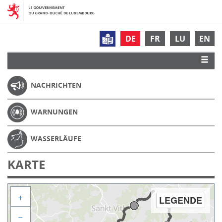
DE
FR
LU
EN
NACHRICHTEN
WARNUNGEN
WASSERLÄUFE
KARTE
+
LEGENDE
−