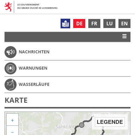
DE
FR
LU
EN
NACHRICHTEN
WARNUNGEN
WASSERLÄUFE
KARTE
+
LEGENDE
−