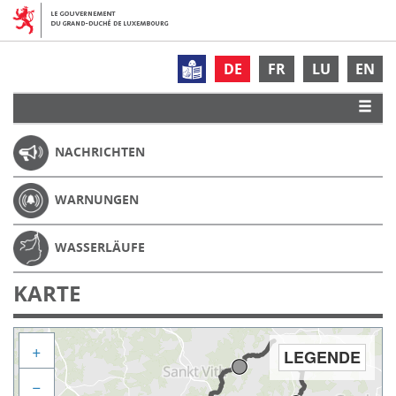
DE
FR
LU
EN
NACHRICHTEN
WARNUNGEN
WASSERLÄUFE
KARTE
+
LEGENDE
−