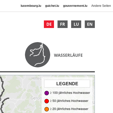
luxembourg.lu
guichet.lu
gouvernement.lu
Andere Seiten
DE
FR
LU
EN
WASSERLÄUFE
LEGENDE
≥ 100-jährliches Hochwasser
≥ 50-jährliches Hochwasser
≥ 20-jährliches Hochwasser