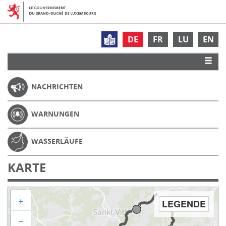
DE
FR
LU
EN
NACHRICHTEN
WARNUNGEN
WASSERLÄUFE
KARTE
+
LEGENDE
−