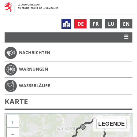
DE
FR
LU
EN
NACHRICHTEN
WARNUNGEN
WASSERLÄUFE
KARTE
+
LEGENDE
−