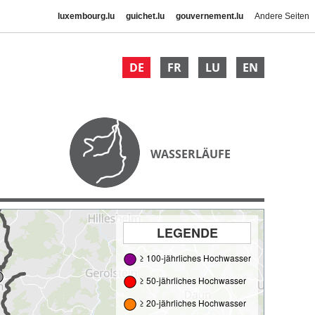
luxembourg.lu
guichet.lu
gouvernement.lu
Andere Seiten
DE
FR
LU
EN
WASSERLÄUFE
LEGENDE
≥ 100-jährliches Hochwasser
≥ 50-jährliches Hochwasser
≥ 20-jährliches Hochwasser