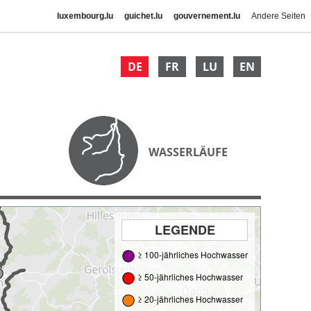
luxembourg.lu
guichet.lu
gouvernement.lu
Andere Seiten
DE
FR
LU
EN
WASSERLÄUFE
LEGENDE
≥ 100-jährliches Hochwasser
≥ 50-jährliches Hochwasser
≥ 20-jährliches Hochwasser