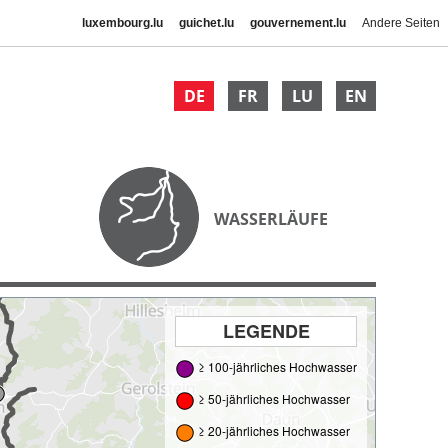
luxembourg.lu
guichet.lu
gouvernement.lu
Andere Seiten
DE
FR
LU
EN
WASSERLÄUFE
LEGENDE
≥ 100-jährliches Hochwasser
≥ 50-jährliches Hochwasser
≥ 20-jährliches Hochwasser