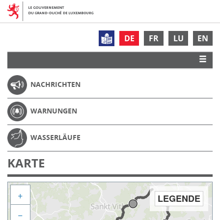
DE
FR
LU
EN
NACHRICHTEN
WARNUNGEN
WASSERLÄUFE
KARTE
+
LEGENDE
−