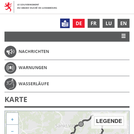
DE
FR
LU
EN
NACHRICHTEN
WARNUNGEN
WASSERLÄUFE
KARTE
+
LEGENDE
−