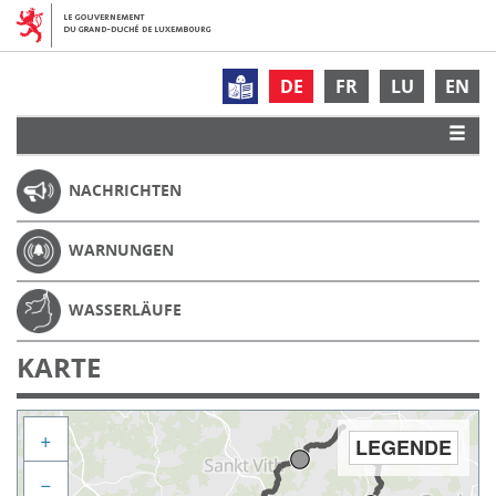
DE
FR
LU
EN
NACHRICHTEN
WARNUNGEN
WASSERLÄUFE
KARTE
+
LEGENDE
−