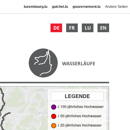
luxembourg.lu
guichet.lu
gouvernement.lu
Andere Seiten
DE
FR
LU
EN
WASSERLÄUFE
LEGENDE
≥ 100-jährliches Hochwasser
≥ 50-jährliches Hochwasser
≥ 20-jährliches Hochwasser