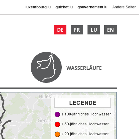
luxembourg.lu
guichet.lu
gouvernement.lu
Andere Seiten
DE
FR
LU
EN
WASSERLÄUFE
LEGENDE
≥ 100-jährliches Hochwasser
≥ 50-jährliches Hochwasser
≥ 20-jährliches Hochwasser