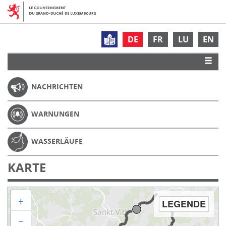
DE
FR
LU
EN
NACHRICHTEN
WARNUNGEN
WASSERLÄUFE
KARTE
+
LEGENDE
−