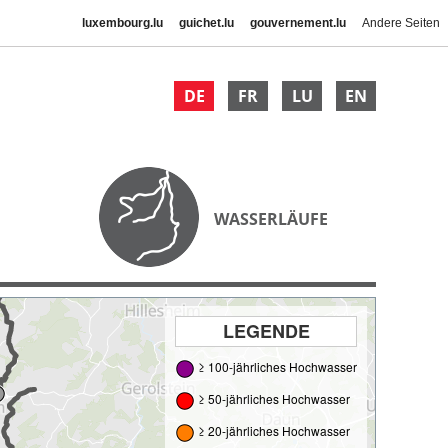
luxembourg.lu
guichet.lu
gouvernement.lu
Andere Seiten
DE
FR
LU
EN
WASSERLÄUFE
LEGENDE
≥ 100-jährliches Hochwasser
≥ 50-jährliches Hochwasser
≥ 20-jährliches Hochwasser