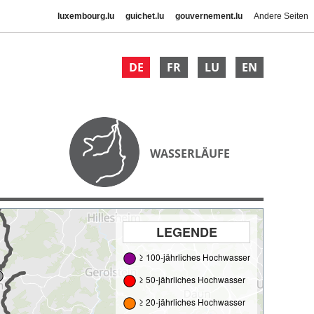
luxembourg.lu
guichet.lu
gouvernement.lu
Andere Seiten
DE
FR
LU
EN
WASSERLÄUFE
LEGENDE
≥ 100-jährliches Hochwasser
≥ 50-jährliches Hochwasser
≥ 20-jährliches Hochwasser