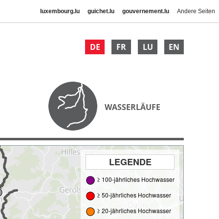
luxembourg.lu
guichet.lu
gouvernement.lu
Andere Seiten
DE
FR
LU
EN
WASSERLÄUFE
LEGENDE
≥ 100-jährliches Hochwasser
≥ 50-jährliches Hochwasser
≥ 20-jährliches Hochwasser