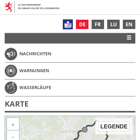
DE
FR
LU
EN
NACHRICHTEN
WARNUNGEN
WASSERLÄUFE
KARTE
+
LEGENDE
−