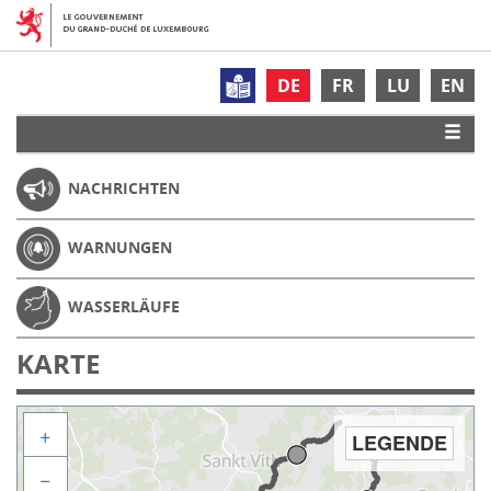
DE
FR
LU
EN
NACHRICHTEN
WARNUNGEN
WASSERLÄUFE
KARTE
+
LEGENDE
−