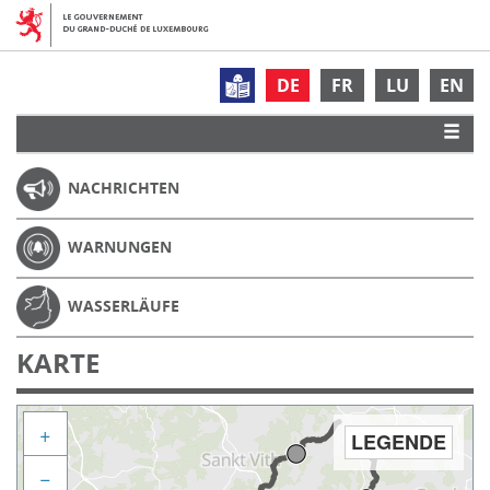
DE
FR
LU
EN
NACHRICHTEN
WARNUNGEN
WASSERLÄUFE
KARTE
+
LEGENDE
−