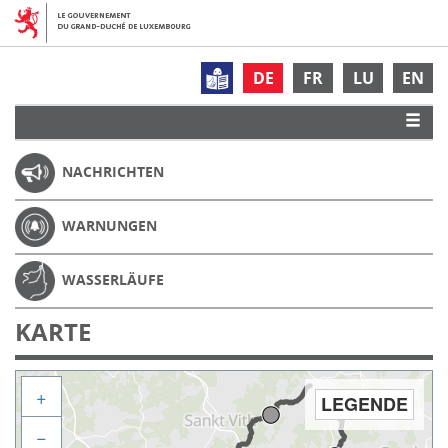
DE
FR
LU
EN
NACHRICHTEN
WARNUNGEN
WASSERLÄUFE
KARTE
+
LEGENDE
−