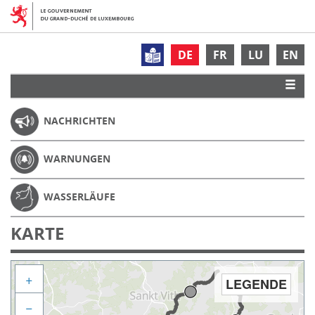
DE
FR
LU
EN
NACHRICHTEN
WARNUNGEN
WASSERLÄUFE
KARTE
+
LEGENDE
−