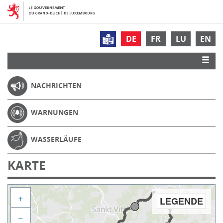
DE
FR
LU
EN
NACHRICHTEN
WARNUNGEN
WASSERLÄUFE
KARTE
+
LEGENDE
−