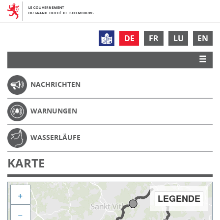
DE
FR
LU
EN
NACHRICHTEN
WARNUNGEN
WASSERLÄUFE
KARTE
+
LEGENDE
−