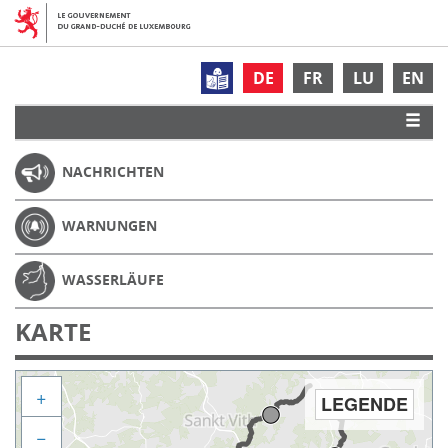
DE
FR
LU
EN
NACHRICHTEN
WARNUNGEN
WASSERLÄUFE
KARTE
+
LEGENDE
−