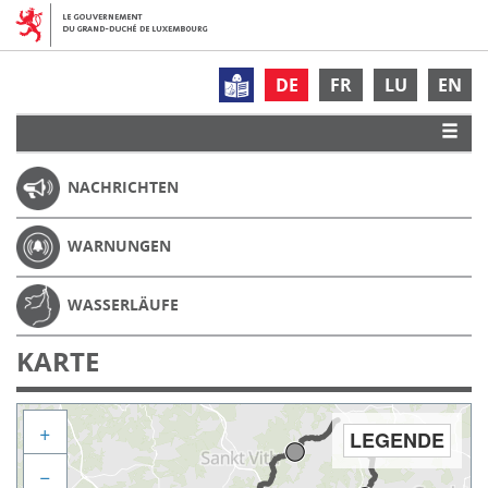
DE
FR
LU
EN
NACHRICHTEN
WARNUNGEN
WASSERLÄUFE
KARTE
+
LEGENDE
−