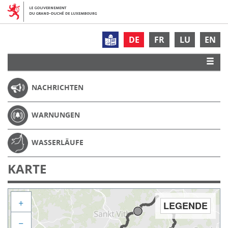
DE
FR
LU
EN
NACHRICHTEN
WARNUNGEN
WASSERLÄUFE
KARTE
+
LEGENDE
−