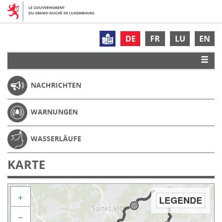
DE
FR
LU
EN
NACHRICHTEN
WARNUNGEN
WASSERLÄUFE
KARTE
+
LEGENDE
−