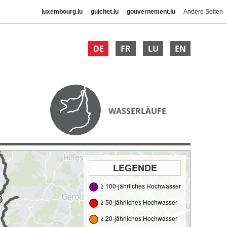
luxembourg.lu
guichet.lu
gouvernement.lu
Andere Seiten
DE
FR
LU
EN
WASSERLÄUFE
LEGENDE
≥ 100-jährliches Hochwasser
≥ 50-jährliches Hochwasser
≥ 20-jährliches Hochwasser