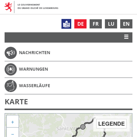
DE
FR
LU
EN
NACHRICHTEN
WARNUNGEN
WASSERLÄUFE
KARTE
+
LEGENDE
−