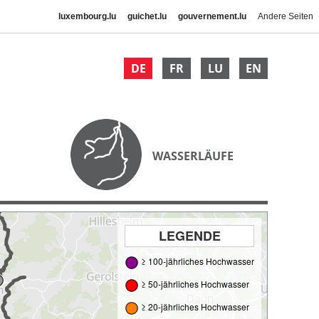
luxembourg.lu
guichet.lu
gouvernement.lu
Andere Seiten
DE
FR
LU
EN
WASSERLÄUFE
LEGENDE
≥ 100-jährliches Hochwasser
≥ 50-jährliches Hochwasser
≥ 20-jährliches Hochwasser