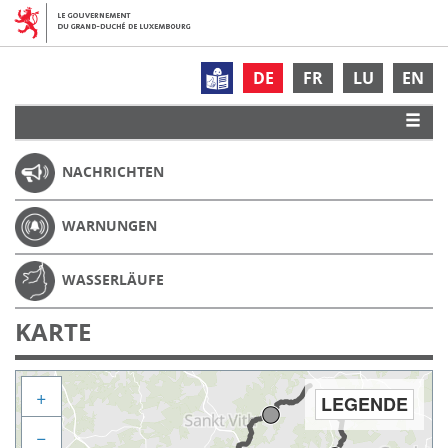
DE
FR
LU
EN
NACHRICHTEN
WARNUNGEN
WASSERLÄUFE
KARTE
+
LEGENDE
−