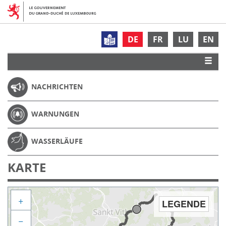
DE
FR
LU
EN
NACHRICHTEN
WARNUNGEN
WASSERLÄUFE
KARTE
+
LEGENDE
−