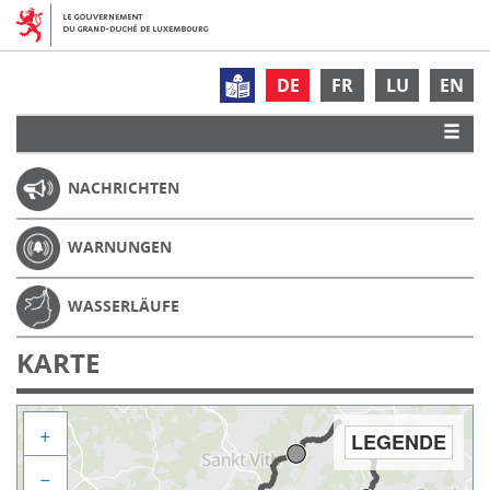
DE
FR
LU
EN
NACHRICHTEN
WARNUNGEN
WASSERLÄUFE
KARTE
+
LEGENDE
−