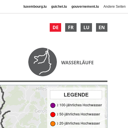
luxembourg.lu
guichet.lu
gouvernement.lu
Andere Seiten
DE
FR
LU
EN
WASSERLÄUFE
LEGENDE
≥ 100-jährliches Hochwasser
≥ 50-jährliches Hochwasser
≥ 20-jährliches Hochwasser