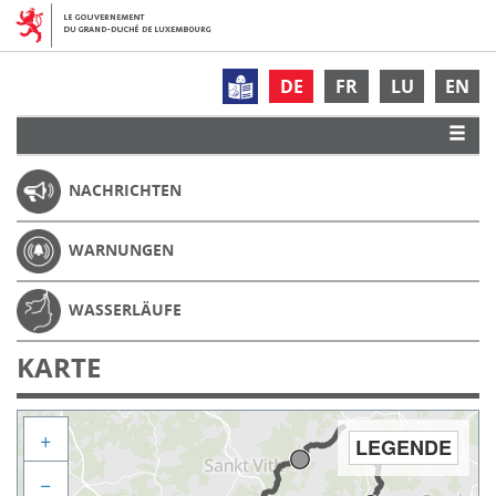
DE
FR
LU
EN
NACHRICHTEN
WARNUNGEN
WASSERLÄUFE
KARTE
+
LEGENDE
−